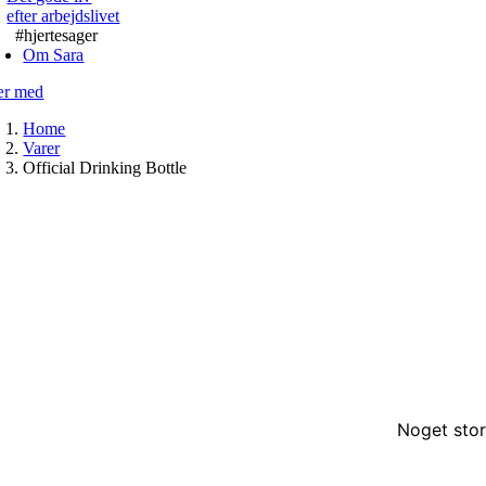
efter arbejdslivet
#hjertesager
Om Sara
r med
Home
Varer
Official Drinking Bottle
Noget stor