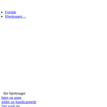
Skip
oggle
to
avigation
Forside
content
Hjertesager
fire hjertesager
børn og unge
ældre og handicappede
Det gode liv