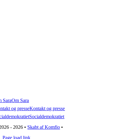
 Sara
Om Sara
ntakt og presse
Kontakt og presse
cialdemokratiet
Socialdemokratiet
2026 - 2026 •
Skabt af Komfio
•
Page load link