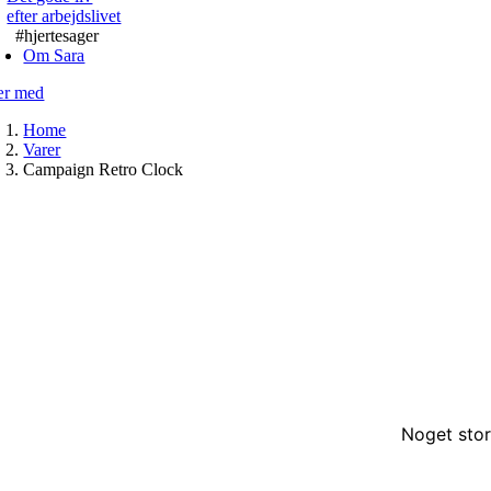
efter arbejdslivet
#hjertesager
Om Sara
r med
Home
Varer
Campaign Retro Clock
Noget stor