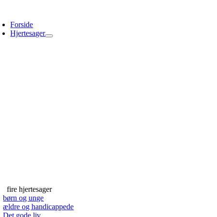
Skip
oggle
to
avigation
Forside
content
Hjertesager
fire hjertesager
børn og unge
ældre og handicappede
Det gode liv