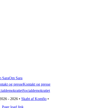
 Sara
Om Sara
ntakt og presse
Kontakt og presse
cialdemokratiet
Socialdemokratiet
2026 - 2026 •
Skabt af Komfio
•
Page load link