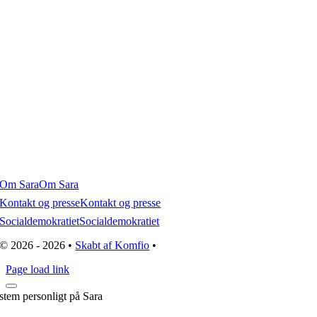
Om Sara
Om Sara
Kontakt og presse
Kontakt og presse
Socialdemokratiet
Socialdemokratiet
© 2026 - 2026 •
Skabt af Komfio
•
Page load link
stem personligt på Sara